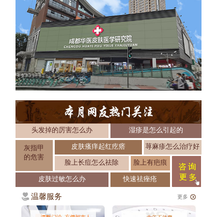
头发掉的厉害怎么办
湿疹是怎么引起的
皮肤瘙痒起红疙瘩
荨麻疹怎么治疗好
灰指甲
的危害
脸上长痘怎么祛除
脸上有疤痕
皮肤过敏怎么办
快速祛痤疮
温馨服务
更多