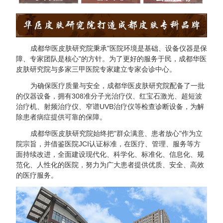
成都华医皮肤研究院秉承"医院环境是基础、设备仪器是保
成都华医皮肤研究院
障、专家团队是核心"的方针。为了更好的服务于民，成都华医
皮肤研究院与多家三甲医院专家建立专家会诊中心。
医保定点单位 名老专家坐诊
为确保医疗质量与安全，成都华医皮肤研究院配备了一批
的仪器设备，拥有308准分子光治疗仪、红宝石激光、超短波
治疗机、射频治疗仪、窄谱UVB治疗仪等检查诊断设备，为解
输入您的电话，我们将立即回电。为您解
除患者病症提供可靠的保障。
答疑问，请放心接听！手机请直接输入，
座机前加区号。
成都华医皮肤研究院始终把"群众满意、患者放心"作为立
院宗旨，并借鉴医院JCI认证标准，在医疗、管理、服务等方
16
面持续改进，全面建设现代化、科学化、标准化、信息化、规
拨打电话
悄悄提问
范化、人性化的医院，努力为广大患者提供优质、安全、高效
的医疗服务。