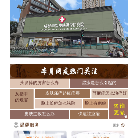
头发掉的厉害怎么办
湿疹是怎么引起的
皮肤瘙痒起红疙瘩
荨麻疹怎么治疗好
灰指甲
的危害
脸上长痘怎么祛除
脸上有疤痕
皮肤过敏怎么办
快速祛痤疮
温馨服务
更多