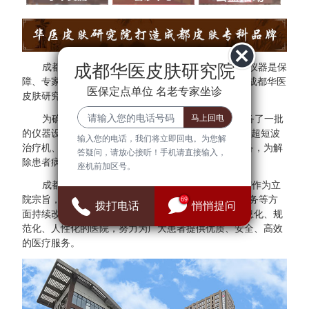
成都华医皮肤研究院
成都华医皮肤研究院秉承"医院环境是基础、设备仪器是保
障、专家团队是核心"的方针。为了更好的服务于民，成都华医
医保定点单位 名老专家坐诊
皮肤研究院与多家三甲医院专家建立专家会诊中心。
为确保医疗质量与安全，成都华医皮肤研究院配备了一批
的仪器设备，拥有308准分子光治疗仪、红宝石激光、超短波
输入您的电话，我们将立即回电。为您解
治疗机、射频治疗仪、窄谱UVB治疗仪等检查诊断设备，为解
答疑问，请放心接听！手机请直接输入，
除患者病症提供可靠的保障。
座机前加区号。
成都华医皮肤研究院始终把"群众满意、患者放心"作为立
院宗旨，并借鉴医院JCI认证标准，在医疗、管理、服务等方
69
拨打电话
悄悄提问
面持续改进，全面建设现代化、科学化、标准化、信息化、规
范化、人性化的医院，努力为广大患者提供优质、安全、高效
的医疗服务。