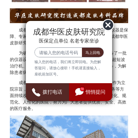
成都华医皮肤研究院
成都华医皮肤研究院秉承"医院环境是基础、设备仪器是保
障、专家团队是核心"的方针。为了更好的服务于民，成都华医
医保定点单位 名老专家坐诊
皮肤研究院与多家三甲医院专家建立专家会诊中心。
为确保医疗质量与安全，成都华医皮肤研究院配备了一批
的仪器设备，拥有308准分子光治疗仪、红宝石激光、超短波
输入您的电话，我们将立即回电。为您解
治疗机、射频治疗仪、窄谱UVB治疗仪等检查诊断设备，为解
答疑问，请放心接听！手机请直接输入，
除患者病症提供可靠的保障。
座机前加区号。
成都华医皮肤研究院始终把"群众满意、患者放心"作为立
院宗旨，并借鉴医院JCI认证标准，在医疗、管理、服务等方
56
拨打电话
悄悄提问
面持续改进，全面建设现代化、科学化、标准化、信息化、规
范化、人性化的医院，努力为广大患者提供优质、安全、高效
的医疗服务。