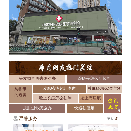
头发掉的厉害怎么办
湿疹是怎么引起的
皮肤瘙痒起红疙瘩
荨麻疹怎么治疗好
灰指甲
的危害
脸上长痘怎么祛除
脸上有疤痕
皮肤过敏怎么办
快速祛痤疮
温馨服务
更多