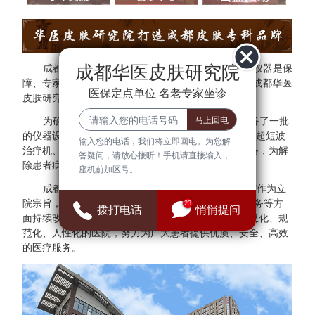
成都华医皮肤研究院
成都华医皮肤研究院秉承"医院环境是基础、设备仪器是保
障、专家团队是核心"的方针。为了更好的服务于民，成都华医
医保定点单位 名老专家坐诊
皮肤研究院与多家三甲医院专家建立专家会诊中心。
为确保医疗质量与安全，成都华医皮肤研究院配备了一批
的仪器设备，拥有308准分子光治疗仪、红宝石激光、超短波
输入您的电话，我们将立即回电。为您解
治疗机、射频治疗仪、窄谱UVB治疗仪等检查诊断设备，为解
答疑问，请放心接听！手机请直接输入，
除患者病症提供可靠的保障。
座机前加区号。
成都华医皮肤研究院始终把"群众满意、患者放心"作为立
院宗旨，并借鉴医院JCI认证标准，在医疗、管理、服务等方
23
拨打电话
悄悄提问
面持续改进，全面建设现代化、科学化、标准化、信息化、规
范化、人性化的医院，努力为广大患者提供优质、安全、高效
的医疗服务。