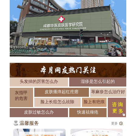
头发掉的厉害怎么办
湿疹是怎么引起的
皮肤瘙痒起红疙瘩
荨麻疹怎么治疗好
灰指甲
的危害
脸上长痘怎么祛除
脸上有疤痕
皮肤过敏怎么办
快速祛痤疮
温馨服务
更多