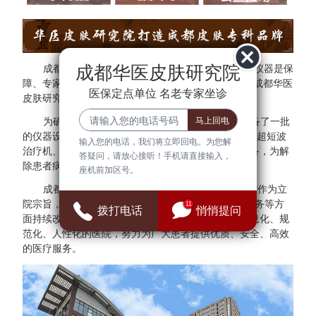
成都华医皮肤研究院
成都华医皮肤研究院秉承"医院环境是基础、设备仪器是保
障、专家团队是核心"的方针。为了更好的服务于民，成都华医
医保定点单位 名老专家坐诊
皮肤研究院与多家三甲医院专家建立专家会诊中心。
为确保医疗质量与安全，成都华医皮肤研究院配备了一批
的仪器设备，拥有308准分子光治疗仪、红宝石激光、超短波
输入您的电话，我们将立即回电。为您解
治疗机、射频治疗仪、窄谱UVB治疗仪等检查诊断设备，为解
答疑问，请放心接听！手机请直接输入，
除患者病症提供可靠的保障。
座机前加区号。
成都华医皮肤研究院始终把"群众满意、患者放心"作为立
院宗旨，并借鉴医院JCI认证标准，在医疗、管理、服务等方
11
拨打电话
悄悄提问
面持续改进，全面建设现代化、科学化、标准化、信息化、规
范化、人性化的医院，努力为广大患者提供优质、安全、高效
的医疗服务。