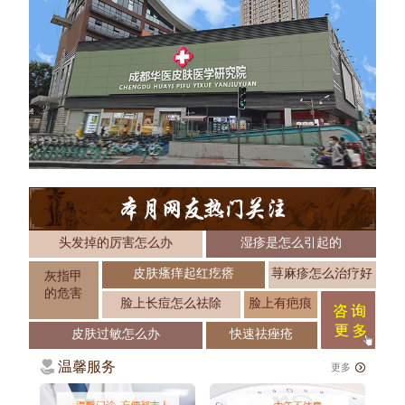
头发掉的厉害怎么办
湿疹是怎么引起的
皮肤瘙痒起红疙瘩
荨麻疹怎么治疗好
灰指甲
的危害
脸上长痘怎么祛除
脸上有疤痕
皮肤过敏怎么办
快速祛痤疮
温馨服务
更多