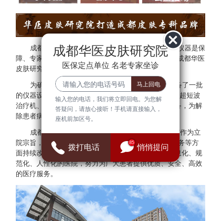
成都华医皮肤研究院
成都华医皮肤研究院秉承"医院环境是基础、设备仪器是保
障、专家团队是核心"的方针。为了更好的服务于民，成都华医
医保定点单位 名老专家坐诊
皮肤研究院与多家三甲医院专家建立专家会诊中心。
为确保医疗质量与安全，成都华医皮肤研究院配备了一批
的仪器设备，拥有308准分子光治疗仪、红宝石激光、超短波
输入您的电话，我们将立即回电。为您解
治疗机、射频治疗仪、窄谱UVB治疗仪等检查诊断设备，为解
答疑问，请放心接听！手机请直接输入，
除患者病症提供可靠的保障。
座机前加区号。
成都华医皮肤研究院始终把"群众满意、患者放心"作为立
院宗旨，并借鉴医院JCI认证标准，在医疗、管理、服务等方
85
拨打电话
悄悄提问
面持续改进，全面建设现代化、科学化、标准化、信息化、规
范化、人性化的医院，努力为广大患者提供优质、安全、高效
的医疗服务。