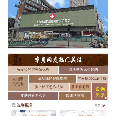
头发掉的厉害怎么办
湿疹是怎么引起的
皮肤瘙痒起红疙瘩
荨麻疹怎么治疗好
灰指甲
的危害
脸上长痘怎么祛除
脸上有疤痕
皮肤过敏怎么办
快速祛痤疮
温馨服务
更多