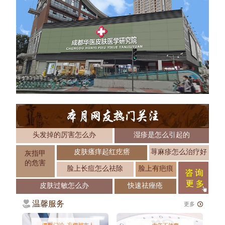
头发掉的厉害怎么办
湿疹是怎么引起的
皮肤瘙痒起红疙瘩
荨麻疹怎么治疗好
灰指甲
的危害
脸上长痘怎么祛除
脸上有疤痕
皮肤过敏怎么办
快速祛痤疮
温馨服务
更多