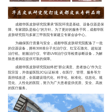
成都华医皮肤研究院秉承"医院环境是基础、设备仪器是保
成都华医皮肤研究院
障、专家团队是核心"的方针。为了更好的服务于民，成都华医
皮肤研究院与多家三甲医院专家建立专家会诊中心。
医保定点单位 名老专家坐诊
为确保医疗质量与安全，成都华医皮肤研究院配备了一批
的仪器设备，拥有308准分子光治疗仪、红宝石激光、超短波
治疗机、射频治疗仪、窄谱UVB治疗仪等检查诊断设备，为解
输入您的电话，我们将立即回电。为您解
除患者病症提供可靠的保障。
答疑问，请放心接听！手机请直接输入，
座机前加区号。
成都华医皮肤研究院始终把"群众满意、患者放心"作为立
院宗旨，并借鉴医院JCI认证标准，在医疗、管理、服务等方
64
面持续改进，全面建设现代化、科学化、标准化、信息化、规
拨打电话
悄悄提问
范化、人性化的医院，努力为广大患者提供优质、安全、高效
的医疗服务。