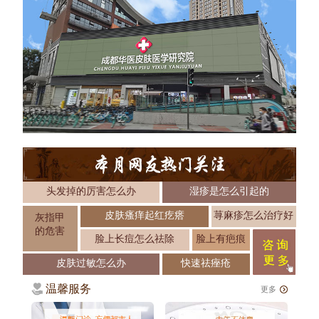
头发掉的厉害怎么办
湿疹是怎么引起的
皮肤瘙痒起红疙瘩
荨麻疹怎么治疗好
灰指甲
的危害
脸上长痘怎么祛除
脸上有疤痕
皮肤过敏怎么办
快速祛痤疮
温馨服务
更多