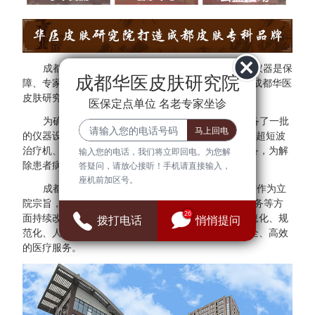
成都华医皮肤研究院秉承"医院环境是基础、设备仪器是保
成都华医皮肤研究院
障、专家团队是核心"的方针。为了更好的服务于民，成都华医
皮肤研究院与多家三甲医院专家建立专家会诊中心。
医保定点单位 名老专家坐诊
为确保医疗质量与安全，成都华医皮肤研究院配备了一批
的仪器设备，拥有308准分子光治疗仪、红宝石激光、超短波
治疗机、射频治疗仪、窄谱UVB治疗仪等检查诊断设备，为解
输入您的电话，我们将立即回电。为您解
除患者病症提供可靠的保障。
答疑问，请放心接听！手机请直接输入，
座机前加区号。
成都华医皮肤研究院始终把"群众满意、患者放心"作为立
院宗旨，并借鉴医院JCI认证标准，在医疗、管理、服务等方
26
面持续改进，全面建设现代化、科学化、标准化、信息化、规
拨打电话
悄悄提问
范化、人性化的医院，努力为广大患者提供优质、安全、高效
的医疗服务。