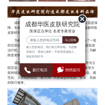
成都华医皮肤研究院
成都华医皮肤研究院秉承"医院环境是基础、设备仪器是保
障、专家团队是核心"的方针。为了更好的服务于民，成都华医
医保定点单位 名老专家坐诊
皮肤研究院与多家三甲医院专家建立专家会诊中心。
为确保医疗质量与安全，成都华医皮肤研究院配备了一批
的仪器设备，拥有308准分子光治疗仪、红宝石激光、超短波
输入您的电话，我们将立即回电。为您解
治疗机、射频治疗仪、窄谱UVB治疗仪等检查诊断设备，为解
答疑问，请放心接听！手机请直接输入，
除患者病症提供可靠的保障。
座机前加区号。
成都华医皮肤研究院始终把"群众满意、患者放心"作为立
院宗旨，并借鉴医院JCI认证标准，在医疗、管理、服务等方
34
拨打电话
悄悄提问
面持续改进，全面建设现代化、科学化、标准化、信息化、规
范化、人性化的医院，努力为广大患者提供优质、安全、高效
的医疗服务。