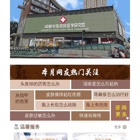
头发掉的厉害怎么办
湿疹是怎么引起的
皮肤瘙痒起红疙瘩
荨麻疹怎么治疗好
灰指甲
的危害
脸上长痘怎么祛除
脸上有疤痕
皮肤过敏怎么办
快速祛痤疮
温馨服务
更多