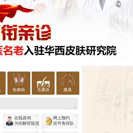
风
鱼鳞病
毛囊炎
腋臭
在线咨询
网上预约
为你解答疑惑
挂号免排队