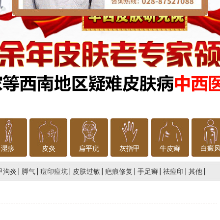
湿疹
皮炎
扁平疣
灰指甲
牛皮癣
白癜
甲沟炎
脚气
痘印痘坑
皮肤过敏
疤痕修复
手足癣
祛痘印
其他