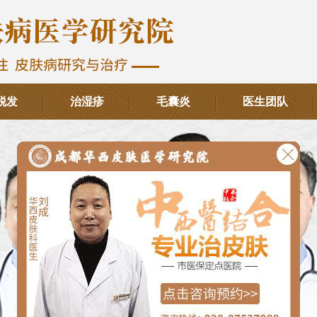
脱发
治湿疹
毛囊炎
医生团队