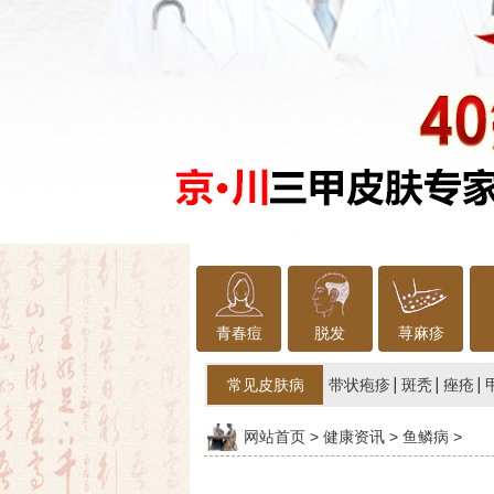
青春痘
脱发
荨麻疹
常见皮肤病
带状疱疹
斑秃
痤疮
网站首页
>
健康资讯
>
鱼鳞病
>