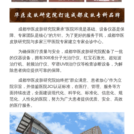
成都华医皮肤研究院秉承"医院环境是基础、设备仪器是保
成都华医皮肤研究院
障、专家团队是核心"的方针。为了更好的服务于民，成都华医
皮肤研究院与多家三甲医院专家建立专家会诊中心。
医保定点单位 名老专家坐诊
为确保医疗质量与安全，成都华医皮肤研究院配备了一批
的仪器设备，拥有308准分子光治疗仪、红宝石激光、超短波
治疗机、射频治疗仪、窄谱UVB治疗仪等检查诊断设备，为解
输入您的电话，我们将立即回电。为您解
除患者病症提供可靠的保障。
答疑问，请放心接听！手机请直接输入，
座机前加区号。
成都华医皮肤研究院始终把"群众满意、患者放心"作为立
院宗旨，并借鉴医院JCI认证标准，在医疗、管理、服务等方
44
面持续改进，全面建设现代化、科学化、标准化、信息化、规
拨打电话
悄悄提问
范化、人性化的医院，努力为广大患者提供优质、安全、高效
的医疗服务。