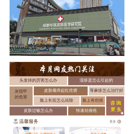
头发掉的厉害怎么办
湿疹是怎么引起的
皮肤瘙痒起红疙瘩
荨麻疹怎么治疗好
灰指甲
的危害
脸上长痘怎么祛除
脸上有疤痕
皮肤过敏怎么办
快速祛痤疮
温馨服务
更多