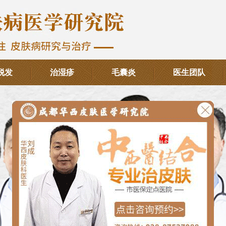
脱发
治湿疹
毛囊炎
医生团队