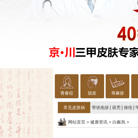
青春痘
脱发
荨麻疹
常见皮肤病
带状疱疹
斑秃
痤疮
网站首页
>
健康资讯
>
白癜风
>