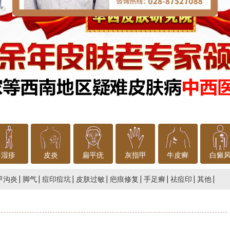
湿疹
皮炎
扁平疣
灰指甲
牛皮癣
白癜
甲沟炎
脚气
痘印痘坑
皮肤过敏
疤痕修复
手足癣
祛痘印
其他