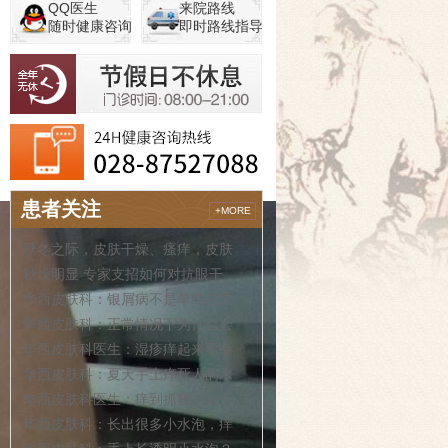
QQ医生
来院路线
随时健康咨询
即时路线指导
患者关注
+MORE
秋冬之际，皮肤干燥、瘙痒，皮肤
秋燥明显 专家支招如何对抗眼干
华西皮肤科：银屑病不是单纯皮肤
华西皮肤科：正常情况下为什么会
华西皮肤科医生：湿疹痒起来要命
华西皮肤科：夏天手上痒死人的水
华西皮肤科医生：痒到抓狂，这汗
华西皮肤科：长出很多小水泡，痒