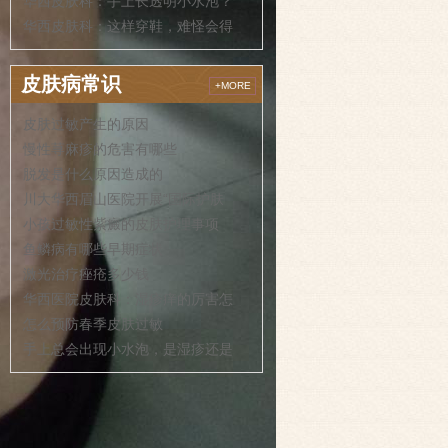
华西皮肤科：手上长透明小水泡？
华西皮肤科：这样穿鞋，难怪会得
皮肤病常识
+MORE
皮肤过敏产生的原因
慢性荨麻疹的危害有哪些
脱发是什么原因造成的
川大华西眉山医院开展“国际护肤
小孩过敏性紫癜的皮肤护理事项
鱼鳞病有哪些早期症状
激光治疗痤疮多少钱
华西医院皮肤科：湿疹痒的厉害怎
怎么预防春季皮肤过敏
手上总会出现小水泡，是湿疹还是