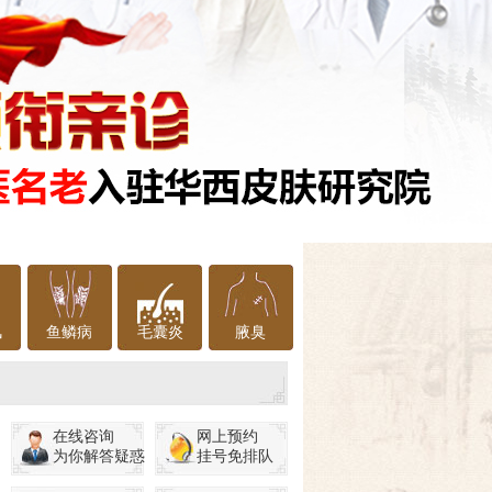
风
鱼鳞病
毛囊炎
腋臭
在线咨询
网上预约
为你解答疑惑
挂号免排队