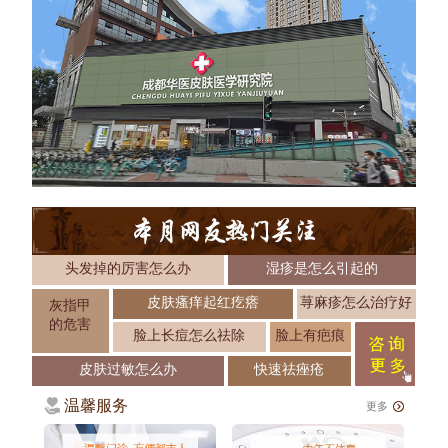
头发掉的厉害怎么办
湿疹是怎么引起的
皮肤瘙痒起红疙瘩
荨麻疹怎么治疗好
灰指甲
的危害
脸上长痘怎么祛除
脸上有疤痕
皮肤过敏怎么办
快速祛痤疮
温馨服务
更多