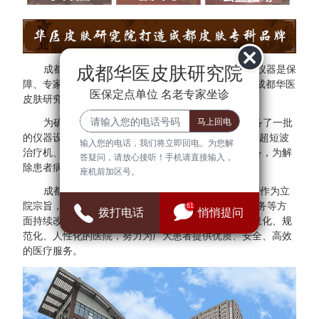
成都华医皮肤研究院
成都华医皮肤研究院秉承"医院环境是基础、设备仪器是保
障、专家团队是核心"的方针。为了更好的服务于民，成都华医
医保定点单位 名老专家坐诊
皮肤研究院与多家三甲医院专家建立专家会诊中心。
为确保医疗质量与安全，成都华医皮肤研究院配备了一批
的仪器设备，拥有308准分子光治疗仪、红宝石激光、超短波
输入您的电话，我们将立即回电。为您解
治疗机、射频治疗仪、窄谱UVB治疗仪等检查诊断设备，为解
答疑问，请放心接听！手机请直接输入，
除患者病症提供可靠的保障。
座机前加区号。
成都华医皮肤研究院始终把"群众满意、患者放心"作为立
院宗旨，并借鉴医院JCI认证标准，在医疗、管理、服务等方
61
拨打电话
悄悄提问
面持续改进，全面建设现代化、科学化、标准化、信息化、规
范化、人性化的医院，努力为广大患者提供优质、安全、高效
的医疗服务。