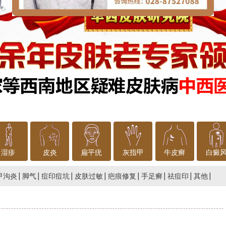
湿疹
皮炎
扁平疣
灰指甲
牛皮癣
白癜
甲沟炎
脚气
痘印痘坑
皮肤过敏
疤痕修复
手足癣
祛痘印
其他