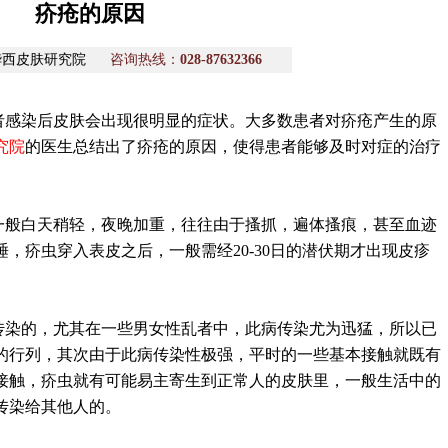
疥疮的原因
华西皮肤研究院
咨询热线：
028-87632366
者感染后皮肤会出现很明显的症状。大多数患者对疥疮产生的原
究院
的医生总结出了疥疮的原因，使得患者能够及时对症的治疗
一般白天稍轻，夜晚加重，往往由于搔抓，遍体搔痕，甚至血迹
，疥虫穿入表皮之后，一般需经20-30日的潜伏期才出现皮疹
传染的，尤其在一些男女性乱者中，此病传染尤为迅猛，所以已
的行列，其次由于此病传染性极强，平时的一些基本接触就既有
接触，疥虫就有可能易主寄生到正常人的皮肤里，一般生活中的
传染给其他人的。