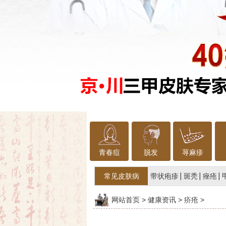
青春痘
脱发
荨麻疹
常见皮肤病
带状疱疹
斑秃
痤疮
网站首页
>
健康资讯
>
疥疮
>