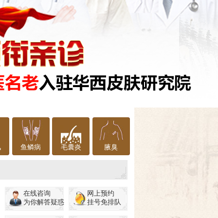
风
鱼鳞病
毛囊炎
腋臭
在线咨询
网上预约
为你解答疑惑
挂号免排队