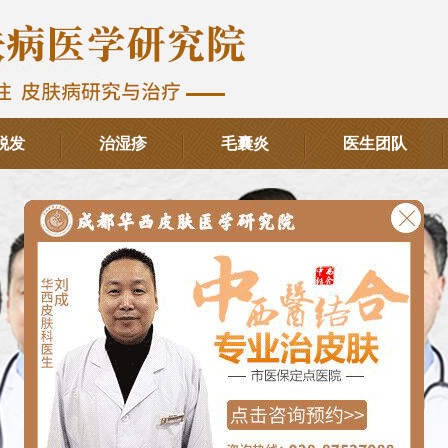
脱发
治湿疹
毛囊炎
医生团队