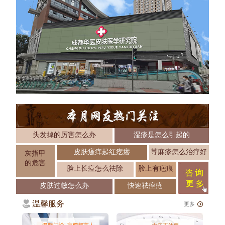
头发掉的厉害怎么办
湿疹是怎么引起的
皮肤瘙痒起红疙瘩
荨麻疹怎么治疗好
灰指甲
的危害
脸上长痘怎么祛除
脸上有疤痕
皮肤过敏怎么办
快速祛痤疮
温馨服务
更多