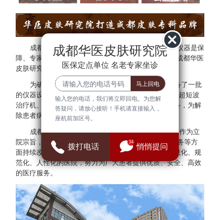
成都华医皮肤研究院
成都华医皮肤研究院秉承"医院环境是基础、设备仪器是保
障、专家团队是核心"的方针。为了更好的服务于民，成都华医
医保定点单位 名老专家坐诊
皮肤研究院与多家三甲医院专家建立专家会诊中心。
为确保医疗质量与安全，成都华医皮肤研究院配备了一批
的仪器设备，拥有308准分子光治疗仪、红宝石激光、超短波
输入您的电话，我们将立即回电。为您解
治疗机、射频治疗仪、窄谱UVB治疗仪等检查诊断设备，为解
答疑问，请放心接听！手机请直接输入，
除患者病症提供可靠的保障。
座机前加区号。
成都华医皮肤研究院始终把"群众满意、患者放心"作为立
院宗旨，并借鉴医院JCI认证标准，在医疗、管理、服务等方
34
拨打电话
悄悄提问
面持续改进，全面建设现代化、科学化、标准化、信息化、规
范化、人性化的医院，努力为广大患者提供优质、安全、高效
的医疗服务。