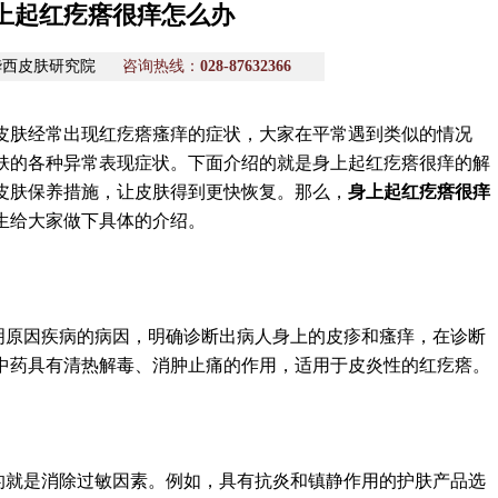
上起红疙瘩很痒怎么办
华西皮肤研究院
咨询热线：
028-87632366
皮肤经常出现红疙瘩瘙痒的症状，大家在平常遇到类似的情况
肤的各种异常表现症状。下面介绍的就是身上起红疙瘩很痒的解
皮肤保养措施，让皮肤得到更快恢复。那么，
身上起红疙瘩很痒
生给大家做下具体的介绍。
明原因疾病的病因，明确诊断出病人身上的皮疹和瘙痒，在诊断
中药具有清热解毒、消肿止痛的作用，适用于皮炎性的红疙瘩。
的就是消除过敏因素。例如，具有抗炎和镇静作用的护肤产品选