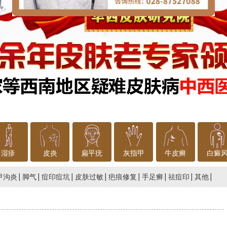
湿疹
皮炎
扁平疣
灰指甲
牛皮癣
白癜
甲沟炎
脚气
痘印痘坑
皮肤过敏
疤痕修复
手足癣
祛痘印
其他