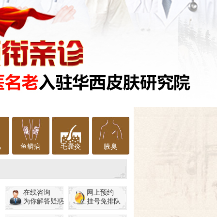
风
鱼鳞病
毛囊炎
腋臭
在线咨询
网上预约
为你解答疑惑
挂号免排队