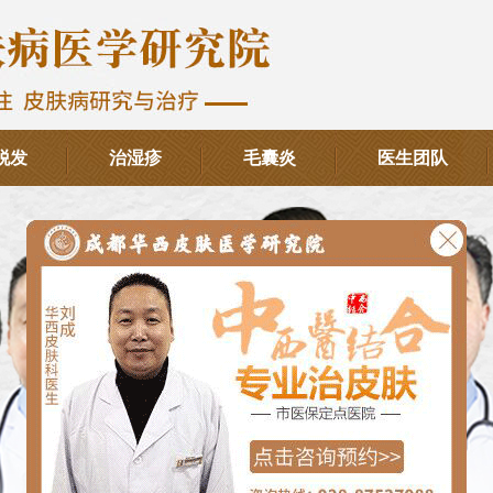
脱发
治湿疹
毛囊炎
医生团队