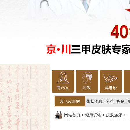
青春痘
脱发
荨麻疹
常见皮肤病
带状疱疹
斑秃
痤疮
网站首页
>
健康资讯
>
皮肤瘙痒
>