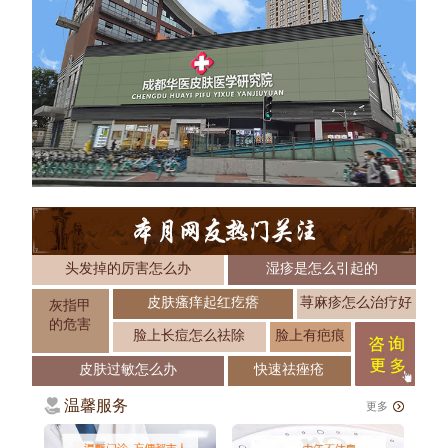
头发掉的厉害怎么办
湿疹是怎么引起的
皮肤瘙痒起红疙瘩
荨麻疹怎么治疗好
灰指甲
的危害
脸上长痘怎么祛除
脸上有疤痕
皮肤过敏怎么办
快速祛痤疮
温馨服务
更多