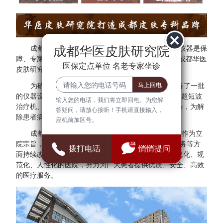
成都华医皮肤研究院
成都华医皮肤研究院秉承"医院环境是基础、设备仪器是保
障、专家团队是核心"的方针。为了更好的服务于民，成都华医
医保定点单位 名老专家坐诊
皮肤研究院与多家三甲医院专家建立专家会诊中心。
为确保医疗质量与安全，成都华医皮肤研究院配备了一批
的仪器设备，拥有308准分子光治疗仪、红宝石激光、超短波
输入您的电话，我们将立即回电。为您解
治疗机、射频治疗仪、窄谱UVB治疗仪等检查诊断设备，为解
答疑问，请放心接听！手机请直接输入，
除患者病症提供可靠的保障。
座机前加区号。
成都华医皮肤研究院始终把"群众满意、患者放心"作为立
院宗旨，并借鉴医院JCI认证标准，在医疗、管理、服务等方
44
拨打电话
悄悄提问
面持续改进，全面建设现代化、科学化、标准化、信息化、规
范化、人性化的医院，努力为广大患者提供优质、安全、高效
的医疗服务。