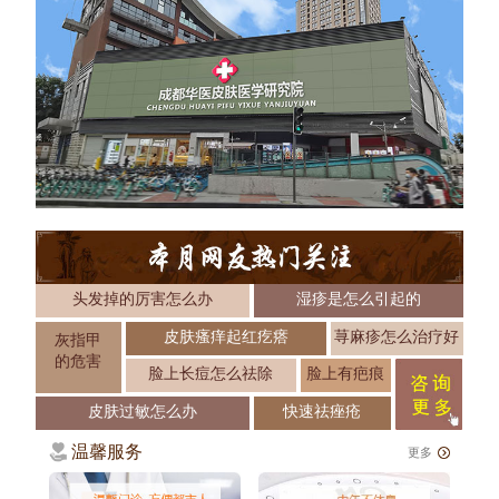
头发掉的厉害怎么办
湿疹是怎么引起的
皮肤瘙痒起红疙瘩
荨麻疹怎么治疗好
灰指甲
的危害
脸上长痘怎么祛除
脸上有疤痕
皮肤过敏怎么办
快速祛痤疮
温馨服务
更多