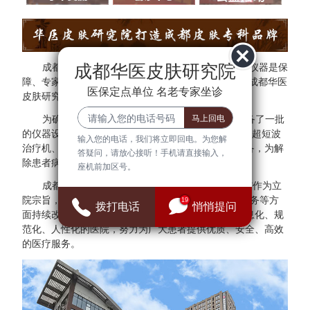
成都华医皮肤研究院
成都华医皮肤研究院秉承"医院环境是基础、设备仪器是保
障、专家团队是核心"的方针。为了更好的服务于民，成都华医
医保定点单位 名老专家坐诊
皮肤研究院与多家三甲医院专家建立专家会诊中心。
为确保医疗质量与安全，成都华医皮肤研究院配备了一批
的仪器设备，拥有308准分子光治疗仪、红宝石激光、超短波
输入您的电话，我们将立即回电。为您解
治疗机、射频治疗仪、窄谱UVB治疗仪等检查诊断设备，为解
答疑问，请放心接听！手机请直接输入，
除患者病症提供可靠的保障。
座机前加区号。
成都华医皮肤研究院始终把"群众满意、患者放心"作为立
院宗旨，并借鉴医院JCI认证标准，在医疗、管理、服务等方
19
拨打电话
悄悄提问
面持续改进，全面建设现代化、科学化、标准化、信息化、规
范化、人性化的医院，努力为广大患者提供优质、安全、高效
的医疗服务。