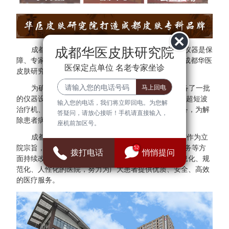
成都华医皮肤研究院
成都华医皮肤研究院秉承"医院环境是基础、设备仪器是保
障、专家团队是核心"的方针。为了更好的服务于民，成都华医
医保定点单位 名老专家坐诊
皮肤研究院与多家三甲医院专家建立专家会诊中心。
为确保医疗质量与安全，成都华医皮肤研究院配备了一批
的仪器设备，拥有308准分子光治疗仪、红宝石激光、超短波
输入您的电话，我们将立即回电。为您解
治疗机、射频治疗仪、窄谱UVB治疗仪等检查诊断设备，为解
答疑问，请放心接听！手机请直接输入，
除患者病症提供可靠的保障。
座机前加区号。
成都华医皮肤研究院始终把"群众满意、患者放心"作为立
院宗旨，并借鉴医院JCI认证标准，在医疗、管理、服务等方
52
拨打电话
悄悄提问
面持续改进，全面建设现代化、科学化、标准化、信息化、规
范化、人性化的医院，努力为广大患者提供优质、安全、高效
的医疗服务。