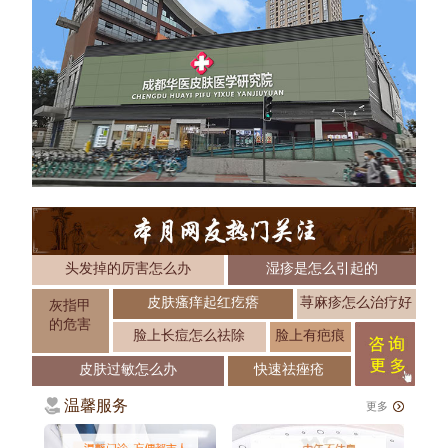
头发掉的厉害怎么办
湿疹是怎么引起的
皮肤瘙痒起红疙瘩
荨麻疹怎么治疗好
灰指甲
的危害
脸上长痘怎么祛除
脸上有疤痕
皮肤过敏怎么办
快速祛痤疮
温馨服务
更多