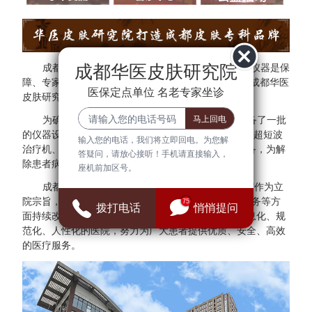
成都华医皮肤研究院
成都华医皮肤研究院秉承"医院环境是基础、设备仪器是保
障、专家团队是核心"的方针。为了更好的服务于民，成都华医
医保定点单位 名老专家坐诊
皮肤研究院与多家三甲医院专家建立专家会诊中心。
为确保医疗质量与安全，成都华医皮肤研究院配备了一批
的仪器设备，拥有308准分子光治疗仪、红宝石激光、超短波
输入您的电话，我们将立即回电。为您解
治疗机、射频治疗仪、窄谱UVB治疗仪等检查诊断设备，为解
答疑问，请放心接听！手机请直接输入，
除患者病症提供可靠的保障。
座机前加区号。
成都华医皮肤研究院始终把"群众满意、患者放心"作为立
院宗旨，并借鉴医院JCI认证标准，在医疗、管理、服务等方
75
拨打电话
悄悄提问
面持续改进，全面建设现代化、科学化、标准化、信息化、规
范化、人性化的医院，努力为广大患者提供优质、安全、高效
的医疗服务。