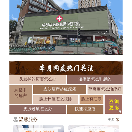
头发掉的厉害怎么办
湿疹是怎么引起的
皮肤瘙痒起红疙瘩
荨麻疹怎么治疗好
灰指甲
的危害
脸上长痘怎么祛除
脸上有疤痕
皮肤过敏怎么办
快速祛痤疮
温馨服务
更多