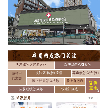
头发掉的厉害怎么办
湿疹是怎么引起的
皮肤瘙痒起红疙瘩
荨麻疹怎么治疗好
灰指甲
的危害
脸上长痘怎么祛除
脸上有疤痕
皮肤过敏怎么办
快速祛痤疮
温馨服务
更多