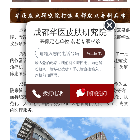
成都华医皮肤研究院
成都华医皮肤研究院秉承"医院环境是基础、设备仪器是保
障、专家团队是核心"的方针。为了更好的服务于民，成都华医
医保定点单位 名老专家坐诊
皮肤研究院与多家三甲医院专家建立专家会诊中心。
为确保医疗质量与安全，成都华医皮肤研究院配备了一批
的仪器设备，拥有308准分子光治疗仪、红宝石激光、超短波
输入您的电话，我们将立即回电。为您解
治疗机、射频治疗仪、窄谱UVB治疗仪等检查诊断设备，为解
答疑问，请放心接听！手机请直接输入，
除患者病症提供可靠的保障。
座机前加区号。
成都华医皮肤研究院始终把"群众满意、患者放心"作为立
院宗旨，并借鉴医院JCI认证标准，在医疗、管理、服务等方
82
拨打电话
悄悄提问
面持续改进，全面建设现代化、科学化、标准化、信息化、规
范化、人性化的医院，努力为广大患者提供优质、安全、高效
的医疗服务。