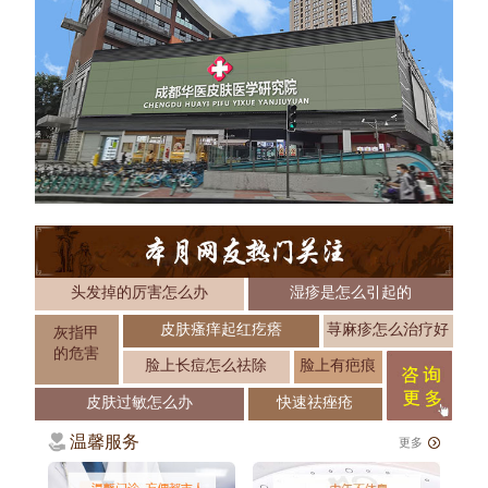
头发掉的厉害怎么办
湿疹是怎么引起的
皮肤瘙痒起红疙瘩
荨麻疹怎么治疗好
灰指甲
的危害
脸上长痘怎么祛除
脸上有疤痕
皮肤过敏怎么办
快速祛痤疮
温馨服务
更多