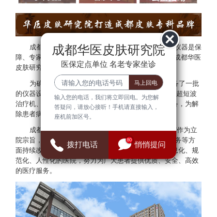
成都华医皮肤研究院
成都华医皮肤研究院秉承"医院环境是基础、设备仪器是保
障、专家团队是核心"的方针。为了更好的服务于民，成都华医
医保定点单位 名老专家坐诊
皮肤研究院与多家三甲医院专家建立专家会诊中心。
为确保医疗质量与安全，成都华医皮肤研究院配备了一批
的仪器设备，拥有308准分子光治疗仪、红宝石激光、超短波
输入您的电话，我们将立即回电。为您解
治疗机、射频治疗仪、窄谱UVB治疗仪等检查诊断设备，为解
答疑问，请放心接听！手机请直接输入，
除患者病症提供可靠的保障。
座机前加区号。
成都华医皮肤研究院始终把"群众满意、患者放心"作为立
院宗旨，并借鉴医院JCI认证标准，在医疗、管理、服务等方
80
拨打电话
悄悄提问
面持续改进，全面建设现代化、科学化、标准化、信息化、规
范化、人性化的医院，努力为广大患者提供优质、安全、高效
的医疗服务。