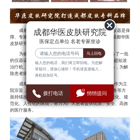
成都华医皮肤研究院
成都华医皮肤研究院秉承"医院环境是基础、设备仪器是保
障、专家团队是核心"的方针。为了更好的服务于民，成都华医
医保定点单位 名老专家坐诊
皮肤研究院与多家三甲医院专家建立专家会诊中心。
为确保医疗质量与安全，成都华医皮肤研究院配备了一批
的仪器设备，拥有308准分子光治疗仪、红宝石激光、超短波
输入您的电话，我们将立即回电。为您解
治疗机、射频治疗仪、窄谱UVB治疗仪等检查诊断设备，为解
答疑问，请放心接听！手机请直接输入，
除患者病症提供可靠的保障。
座机前加区号。
成都华医皮肤研究院始终把"群众满意、患者放心"作为立
院宗旨，并借鉴医院JCI认证标准，在医疗、管理、服务等方
13
拨打电话
悄悄提问
面持续改进，全面建设现代化、科学化、标准化、信息化、规
范化、人性化的医院，努力为广大患者提供优质、安全、高效
的医疗服务。