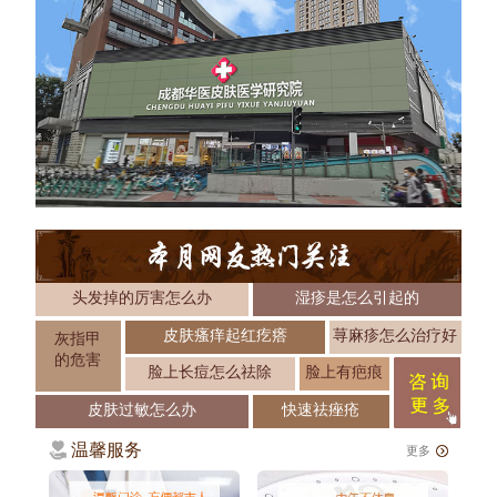
头发掉的厉害怎么办
湿疹是怎么引起的
皮肤瘙痒起红疙瘩
荨麻疹怎么治疗好
灰指甲
的危害
脸上长痘怎么祛除
脸上有疤痕
皮肤过敏怎么办
快速祛痤疮
温馨服务
更多