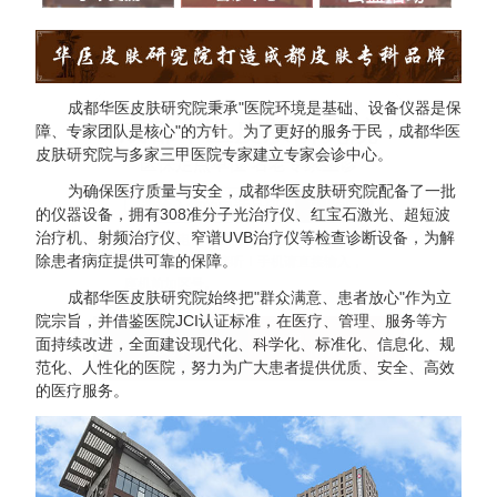
成都华医皮肤研究院秉承"医院环境是基础、设备仪器是保
成都华医皮肤研究院
障、专家团队是核心"的方针。为了更好的服务于民，成都华医
皮肤研究院与多家三甲医院专家建立专家会诊中心。
医保定点单位 名老专家坐诊
为确保医疗质量与安全，成都华医皮肤研究院配备了一批
的仪器设备，拥有308准分子光治疗仪、红宝石激光、超短波
治疗机、射频治疗仪、窄谱UVB治疗仪等检查诊断设备，为解
输入您的电话，我们将立即回电。为您解
除患者病症提供可靠的保障。
答疑问，请放心接听！手机请直接输入，
座机前加区号。
成都华医皮肤研究院始终把"群众满意、患者放心"作为立
院宗旨，并借鉴医院JCI认证标准，在医疗、管理、服务等方
92
面持续改进，全面建设现代化、科学化、标准化、信息化、规
拨打电话
悄悄提问
范化、人性化的医院，努力为广大患者提供优质、安全、高效
的医疗服务。