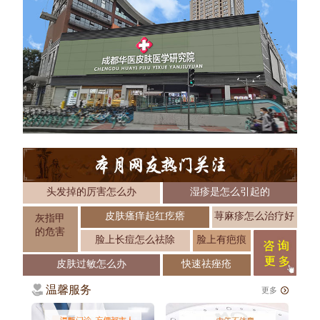
头发掉的厉害怎么办
湿疹是怎么引起的
皮肤瘙痒起红疙瘩
荨麻疹怎么治疗好
灰指甲
的危害
脸上长痘怎么祛除
脸上有疤痕
皮肤过敏怎么办
快速祛痤疮
温馨服务
更多