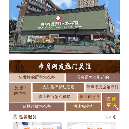
头发掉的厉害怎么办
湿疹是怎么引起的
皮肤瘙痒起红疙瘩
荨麻疹怎么治疗好
灰指甲
的危害
脸上长痘怎么祛除
脸上有疤痕
皮肤过敏怎么办
快速祛痤疮
温馨服务
更多